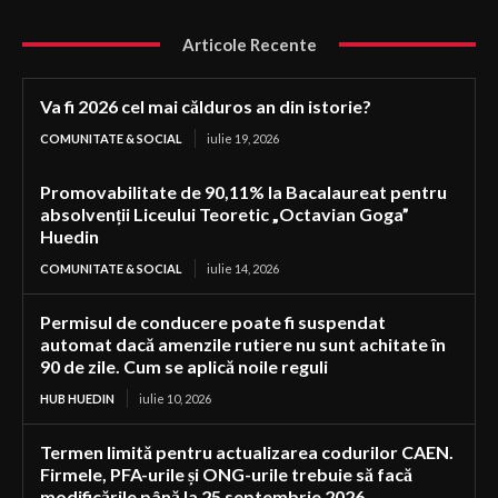
Articole Recente
Va fi 2026 cel mai călduros an din istorie?
COMUNITATE & SOCIAL
iulie 19, 2026
Promovabilitate de 90,11% la Bacalaureat pentru
absolvenții Liceului Teoretic „Octavian Goga”
Huedin
COMUNITATE & SOCIAL
iulie 14, 2026
Permisul de conducere poate fi suspendat
automat dacă amenzile rutiere nu sunt achitate în
90 de zile. Cum se aplică noile reguli
HUB HUEDIN
iulie 10, 2026
Termen limită pentru actualizarea codurilor CAEN.
Firmele, PFA-urile și ONG-urile trebuie să facă
modificările până la 25 septembrie 2026