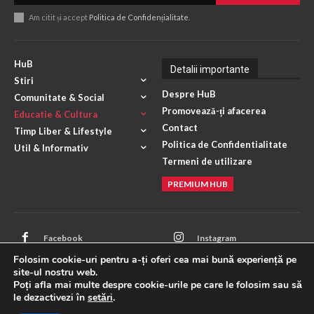
Am citit și accept
Politica de Confidențialitate
.
HuB
Detalii importante
Stiri
Despre HuB
Comunitate & Social
Promovează-ți afacerea
Educatie & Cultura
Contact
Timp Liber & Lifestyle
Politica de Confidentialitate
Util & Informativ
Termeni de utilizare
PREMIUM HUB
Facebook
Instagram
Folosim cookie-uri pentru a-ți oferi cea mai bună experiență pe
Mail
X
site-ul nostru web.
Poți afla mai multe despre cookie-urile pe care le folosim sau să
WhatsApp
ANPC
le dezactivezi în
setări
.