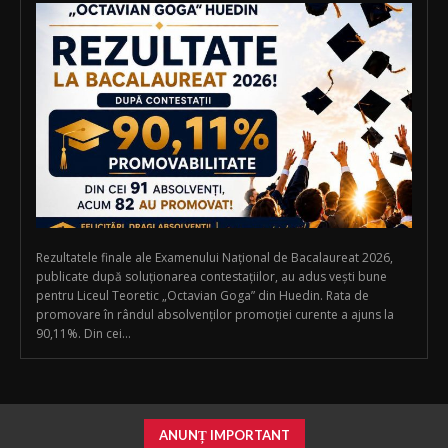
Rezultatele finale ale Examenului Național de Bacalaureat 2026,
publicate după soluționarea contestațiilor, au adus vești bune
pentru Liceul Teoretic „Octavian Goga” din Huedin. Rata de
promovare în rândul absolvenților promoției curente a ajuns la
90,11%. Din cei...
ANUNȚ IMPORTANT