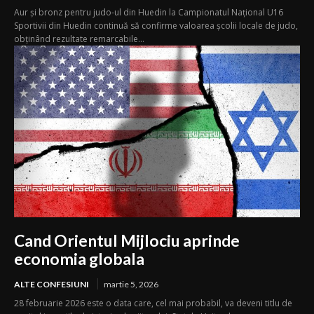
Aur și bronz pentru judo-ul din Huedin la Campionatul Național U16
Sportivii din Huedin continuă să confirme valoarea școlii locale de judo,
obținând rezultate remarcabile...
Cand Orientul Mijlociu aprinde
economia globala
ALTE CONFESIUNI
martie 5, 2026
28 februarie 2026 este o data care, cel mai probabil, va deveni titlu de