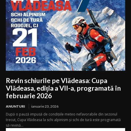
Revin schiurile pe Vlădeasa: Cupa
Vlădeasa, ediția a VII-a, programată în
februarie 2026
ANUNTURI
ianuarie 23, 2026
După o pauză impusă de condițiile meteo nefavorabile din sezonul
trecut, Cupa Vlădeasa la schi alpinism și schi de tură este programată
să revină...