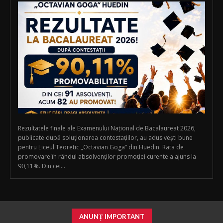
Rezultatele finale ale Examenului Național de Bacalaureat 2026,
publicate după soluționarea contestațiilor, au adus vești bune
pentru Liceul Teoretic „Octavian Goga” din Huedin. Rata de
promovare în rândul absolvenților promoției curente a ajuns la
90,11%. Din cei...
ANUNȚ IMPORTANT