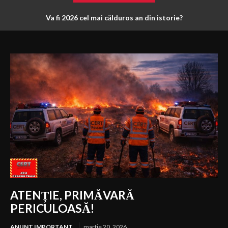
Promovabilitate de 90,11% la Bacalaureat pentru absolvenții
Va fi 2026 cel mai călduros an din istorie?
Liceului Teoretic „Octavian Goga” Huedin
ATENȚIE, PRIMĂVARĂ
PERICULOASĂ!
ANUNT IMPORTANT
martie 20, 2026