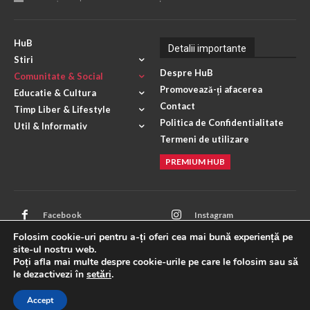
HuB
Detalii importante
Stiri
Despre HuB
Comunitate & Social
Promovează-ți afacerea
Educatie & Cultura
Contact
Timp Liber & Lifestyle
Politica de Confidentialitate
Util & Informativ
Termeni de utilizare
PREMIUM HUB
Facebook
Instagram
Folosim cookie-uri pentru a-ți oferi cea mai bună experiență pe
Mail
X
site-ul nostru web.
Poți afla mai multe despre cookie-urile pe care le folosim sau să
WhatsApp
ANPC
le dezactivezi în
setări
.
Accept
© HuB Orasul Huedin. Creat de
Bogdan Andras