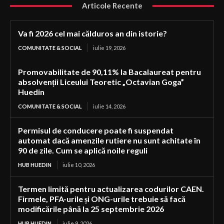
Articole Recente
Va fi 2026 cel mai călduros an din istorie?
COMUNITATE & SOCIAL
iulie 19, 2026
Promovabilitate de 90,11% la Bacalaureat pentru
absolvenții Liceului Teoretic „Octavian Goga”
Huedin
COMUNITATE & SOCIAL
iulie 14, 2026
Permisul de conducere poate fi suspendat
automat dacă amenzile rutiere nu sunt achitate în
90 de zile. Cum se aplică noile reguli
HUB HUEDIN
iulie 10, 2026
Termen limită pentru actualizarea codurilor CAEN.
Firmele, PFA-urile și ONG-urile trebuie să facă
modificările până la 25 septembrie 2026
HUB HUEDIN
iulie 9, 2026