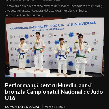
Primăvara aduce o practică extrem de riscantă: incendierea miriștilor și
a vegetației uscate. Aceasta NU este doar ilegală, ci și foarte
periculoasă pentru oameni,...
Performanță pentru Huedin: aur și
bronz la Campionatul Național de Judo
U16
COMUNITATE & SOCIAL
martie 16, 2026