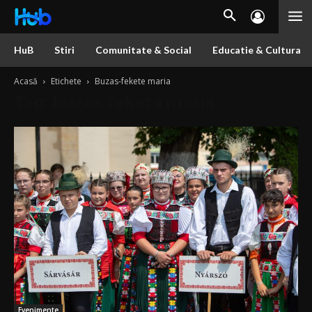
HuB
Stiri
Comunitate & Social
Educatie & Cultura
Acasă
Etichete
Buzas-fekete maria
Tag: buzas-fekete maria
Evenimente