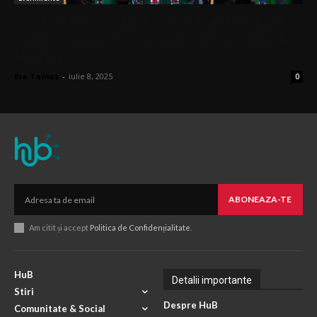
Cea mai mare sărbătoare culturală a Țării
Călatei va avea loc la mijlocul lunii iulie, la
Huedin
Bia Tamas
-
iulie 8, 2025
0
ABONEAZA-TE
Am citit și accept
Politica de Confidențialitate
.
HuB
Detalii importante
Stiri
Despre HuB
Comunitate & Social