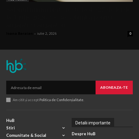
Salariul minim brut crește la 4.325 de lei de
la 1 iulie 2026. Ce se schimbă pentru
angajați și angajatori
Ioana Baraian
-
iulie 2, 2026
0
ABONEAZA-TE
Am citit și accept
Politica de Confidențialitate
.
HuB
Detalii importante
Stiri
Despre HuB
Comunitate & Social