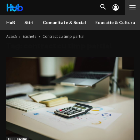
HuB
Stiri
Comunitate & Social
Educatie & Cultura
Acasă
Etichete
Contract cu timp partial
Tag: contract cu timp partial
HuB Huedin