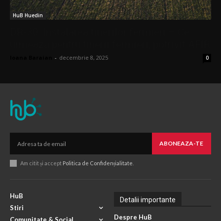
HuB Huedin
DR-30: Instalarea tinerilor fermieri – Ce
urmează pentru tinerii fermieri, potrivit AFIR
Ioana Baraian
-
decembrie 8, 2025
0
ABONEAZA-TE
Am citit și accept
Politica de Confidențialitate
.
HuB
Detalii importante
Stiri
Despre HuB
Comunitate & Social