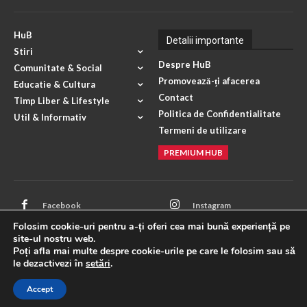
HuB
Detalii importante
Stiri
Despre HuB
Comunitate & Social
Promovează-ți afacerea
Educatie & Cultura
Contact
Timp Liber & Lifestyle
Politica de Confidentialitate
Util & Informativ
Termeni de utilizare
PREMIUM HUB
Facebook
Instagram
Folosim cookie-uri pentru a-ți oferi cea mai bună experiență pe
Mail
X
site-ul nostru web.
Poți afla mai multe despre cookie-urile pe care le folosim sau să
WhatsApp
ANPC
le dezactivezi în
setări
.
Accept
© HuB Orasul Huedin. Creat de
Bogdan Andras