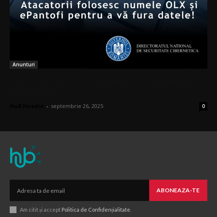
Anunturi
Atacatorii folosesc numele OLX Romania și
epantofi.ro
HuB Huedin
-
septembrie 26, 2025
0
ABONEAZA-TE
Am citit și accept
Politica de Confidențialitate
.