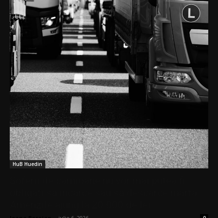
HuB Huedin
Șoferii de camioane nu vor mai putea fi
obligați să încarce sau să descarce marfa.
Amenzile ajung la 20.000 de lei
Ioana Baraian
-
iulie 6, 2026