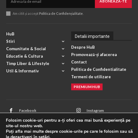
ABONEAZA-TE
Am citit și accept
Politica de Confidențialitate
.
HuB
Detalii importante
Stiri
Despre HuB
Comunitate & Social
Promovează-ți afacerea
Educatie & Cultura
Contact
Timp Liber & Lifestyle
Politica de Confidentialitate
Util & Informativ
Termeni de utilizare
PREMIUM HUB
Facebook
Instagram
Folosim cookie-uri pentru a-ți oferi cea mai bună experiență pe
Mail
X
site-ul nostru web.
Poți afla mai multe despre cookie-urile pe care le folosim sau să
WhatsApp
ANPC
le dezactivezi în
setări
.