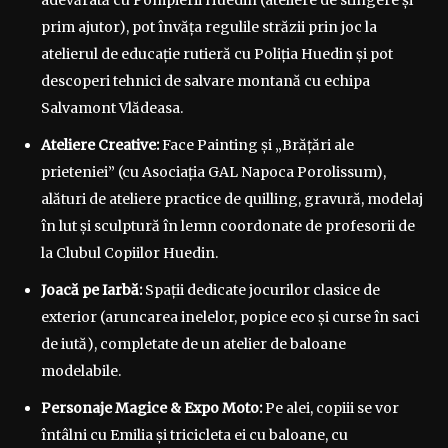
adevărată cu Pompierii Huedin (ateliere de stingere și
prim ajutor), pot învăța regulile străzii prin joc la
atelierul de educație rutieră cu Poliția Huedin și pot
descoperi tehnici de salvare montană cu echipa
Salvamont Vlădeasa.
Ateliere Creative:
Face Painting și „Brățări ale
prieteniei” (cu Asociația GAL Napoca Porolissum),
alături de ateliere practice de quilling, gravură, modelaj
în lut și sculptură în lemn coordonate de profesorii de
la Clubul Copiilor Huedin.
Joacă pe Iarbă:
Spații dedicate jocurilor clasice de
exterior (aruncarea inelelor, popice eco și curse în saci
de iută), completate de un atelier de baloane
modelabile.
Personaje Magice & Expo Moto:
Pe alei, copiii se vor
întâlni cu Emilia și tricicleta ei cu baloane, cu