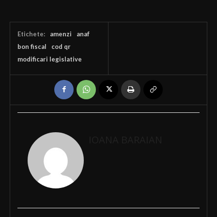
Etichete:
amenzi
anaf
bon fiscal
cod qr
modificari legislative
IOANA BARAIAN