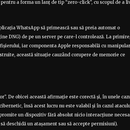
0
pentru a forma un lanț de tip “zero-click”, cu scopul de a li
 aplicația WhatsApp să primească sau să preia automat o
gine DNG) de pe un server pe care-l controlează. La primire
a fișierului, iar componenta Apple responsabilă cu manipula
nstruite, această situație cauzând corupere de memorie ce
r”. De obicei această afirmație este corectă și, în unele cazu
cibernetic, însă acest lucru nu este valabil și în cazul ataculu
promite un dispozitiv fără absolut nicio interacțiune necesa
, să deschidă un atașament sau să accepte permisiuni).