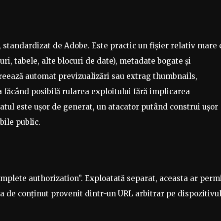
 standardizat de Adobe. Este practic un fișier relativ mare 
uri, tabele, alte blocuri de date), metadate bogate și
reează automat previzualizări sau extrag thumbnails,
 făcând posibilă rularea exploitului fără implicarea
rmatul este ușor de generat, un atacator putând construi ușor
ile public.
omplete authorization”. Exploatată separat, aceasta ar perm
a de conținut provenit dintr-un URL arbitrar pe dispozitivu