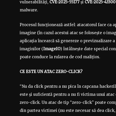
vulnerabilități,
CVE-2025-55177
și
CVE-2025-4330
malware.
Procesul funcționează astfel: atacatorul face ca
imagine (în cazul acestui atac se folosește o ima
aplicația încearcă să genereze o previzualizare 
imaginilor (
ImageIO
) întâlnește date special co
poate conduce la rularea de cod malițios.
CE ESTE UN ATAC ZERO-CLICK?
“Nu da click pentru a nu pica în capcana hackerilo
este și suficientă pentru a nu fi victima unui atac 
zero-click. Un atac de tip “zero-click” poate com
din partea victimei (nu este necesar să dea click