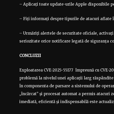
– Aplicați toate update-urile Apple disponibile p
– Fiți informați despre tipurile de atacuri aflate 
– Urmăriți alertele de securitate oficiale, activați
seriozitate orice notificare legată de siguranța con
CONCLUZII
Exploatarea CVE-2025-55177 împreună cu CVE-2025
problemă la nivelul unei aplicaţii larg răspândite 
în componenta de parsare a sistemului de operare
„încărcat” și procesat automat a permis atacuri ze
imediată, eficientă și indispensabilă este actuali