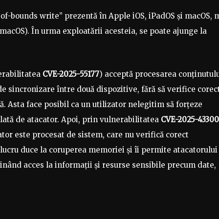
t-of-bounds write” prezentă în Apple iOS, iPadOS și macOS, 
macOS). În urma exploatării acesteia, se poate ajunge la
erabilitatea
CVE-2025-55177
) acceptă procesarea conținutul
e sincronizare între două dispozitive, fără să verifice corec
ă. Asta face posibil ca un utilizator nelegitim să forțeze
lată de atacator. Apoi, prin vulnerabilitatea
CVE-2025-43300
tor este procesat de sistem, care nu verifică corect
 lucru duce la coruperea memoriei și îi permite atacatorului
ținând acces la informații și resurse sensibile precum date,