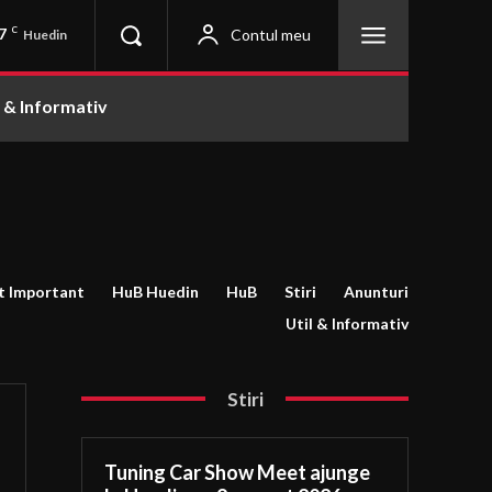
7
C
Contul meu
Huedin
l & Informativ
t Important
HuB Huedin
HuB
Stiri
Anunturi
Util & Informativ
Stiri
Tuning Car Show Meet ajunge