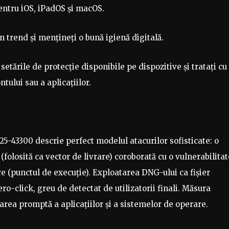
entru iOS, iPadOS și macOS.
în trend și mențineți o bună igienă digitală.
 setările de protecție disponibile pe dispozitive și tratați cu
tului sau a aplicațiilor.
-43300 descrie perfect modelul atacurilor sofisticate: o
(folosită ca vector de livrare) coroborată cu o vulnerabilitat
 (punctul de execuţie). Exploatarea DNG-ului ca fișier
ro-click, greu de detectat de utilizatorii finali. Măsura
zarea promptă a aplicațiilor și a sistemelor de operare.