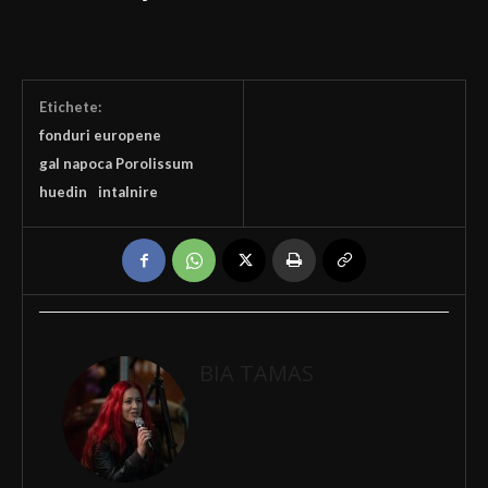
Etichete:
fonduri europene
gal napoca Porolissum
huedin
intalnire
BIA TAMAS