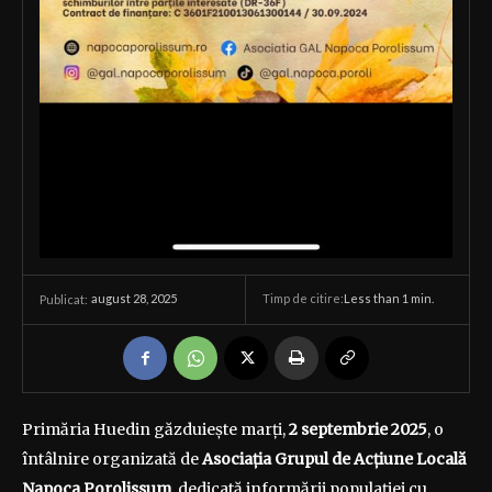
august 28, 2025
Timp de citire:
Less than 1
min.
Publicat:
Primăria Huedin găzduiește marți,
2 septembrie 2025
, o
întâlnire organizată de
Asociația Grupul de Acțiune Locală
Napoca Porolissum
, dedicată informării populației cu