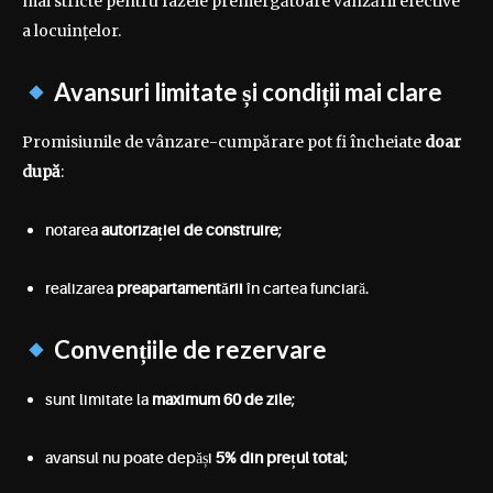
mai stricte pentru fazele premergătoare vânzării efective
a locuințelor.
Avansuri limitate și condiții mai clare
Promisiunile de vânzare-cumpărare pot fi încheiate
doar
după
:
notarea
autorizației de construire
;
realizarea
preapartamentării
în cartea funciară.
Convențiile de rezervare
sunt limitate la
maximum 60 de zile
;
avansul nu poate depăși
5% din prețul total
;