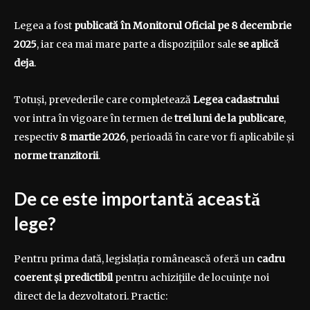
Legea a fost
publicată în Monitorul Oficial pe 8 decembrie
2025
, iar cea mai mare parte a dispozițiilor sale
se aplică
deja
.
Totuși, prevederile care completează
Legea cadastrului
vor intra în vigoare în termen de
trei luni de la publicare
,
respectiv
8 martie 2026
, perioadă în care vor fi aplicabile și
norme tranzitorii
.
De ce este importantă această
lege?
Pentru prima dată, legislația românească oferă un
cadru
coerent și predictibil
pentru achizițiile de locuințe noi
direct de la dezvoltatori. Practic: