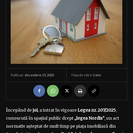
decembrie 15, 2025
Timp de citire:
1
min.
Publicat:
Începând de
joi
, a intrat în vigoare
Legea nr. 207/2025
,
cunoscută în spațiul public drept
„legea Nordis”
, un act
normativ așteptat de mult timp pe piața imobiliară din