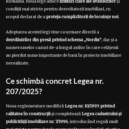
România. Noua lege aduce
limitări clare ale avansurilor
și
condiții mai stricte pentru dezvoltatorii imobiliari, cu
scopul declarat de a
proteja cumpărătorii de locuințe noi
.
Adoptarea acestei legi vine ca urmare directă a
dezvăluirilor din presă privind schema „Nordis”
, dar și a
numeroaselor cazuri de-a lungul anilor în care cetățenii
au pierdut sume importante de bani în proiecte imobiliare
nerealizate.
Ce schimbă concret Legea nr.
207/2025?
Noua reglementare modifică
Legea nr. 10/1995 privind
calitatea în construcții
și completează
Legea cadastrului și
publicității imobiliare nr. 7/1996
, introducând reguli mult