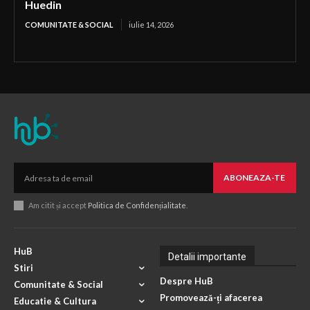
Huedin
COMUNITATE & SOCIAL
iulie 14, 2026
ABONEAZA-TE
Am citit și accept
Politica de Confidențialitate
.
HuB
Detalii importante
Stiri
Despre HuB
Comunitate & Social
Promovează-ți afacerea
Educatie & Cultura